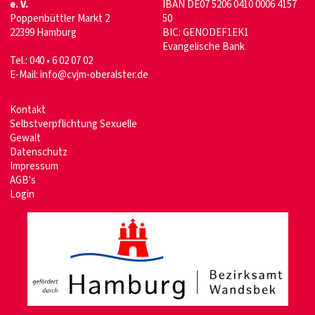
e. V.
IBAN DE07 5206 0410 0006 4157
Poppenbüttler Markt 2
50
22399 Hamburg
BIC: GENODEF1EK1
Evangelische Bank
Tel.: 040 • 6 02 07 02
E-Mail:
info@cvjm-oberalster.de
Kontakt
Selbstverpflichtung Sexuelle
Gewalt
Datenschutz
Im
pressum
AGB's
Login