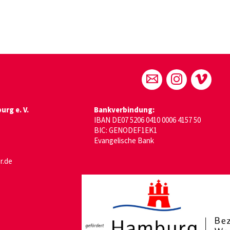
rg e. V.
Bankverbindung:
IBAN DE07 5206 0410 0006 4157 50
BIC: GENODEF1EK1
Evangelische Bank
r.de